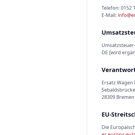
Telefon:
0152 
E-Mail:
info@e
Umsatzste
Umsatzsteuer-
DE [wird ergän
Verantwortl
Ersatz Wagen
Sebaldsbrücke
28309
Bremen
EU-Streits
Die Europäisch
ec.europa.eu