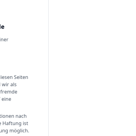
le
iner
diesen Seiten
 wir als
e fremde
 eine
tionen nach
 Haftung ist
zung möglich.