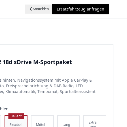
Ersatzfahrzeug anfragen
Anmelden
 18d sDrive M-Sportpaket
e hinten, Navigationssystem mit Apple CarPlay &
to, Freisprecheinrichtung & DAB Radio, LED
er, Klimaautomatik, Tempomat, Spurhalteassistent
ählen
Beliebt
Extra
Flexibel
Mittel
Lang
Lang