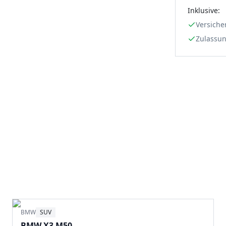
Inklusive:
Versiche
Zulassu
BMW
SUV
BMW X3 M50