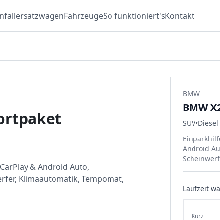
nfallersatzwagen
Fahrzeuge
So funktioniert's
Kontakt
BMW
BMW X2
ortpaket
SUV
•
Diesel
Einparkhilf
Android Au
Scheinwerf
 CarPlay & Android Auto,
erfer, Klimaautomatik, Tempomat,
Laufzeit w
Kurz