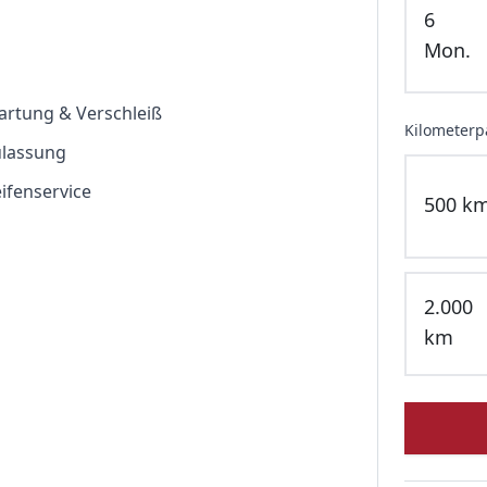
6
Mon.
rtung & Verschleiß
Kilometerp
ulassung
ifenservice
500
k
2.000
km