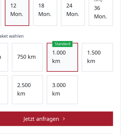
12
18
24
36
Mon.
Mon.
Mon.
Mon.
aket wählen
Standard
1.000
1.500
m
750
km
km
km
2.500
3.000
km
km
Jetzt anfragen