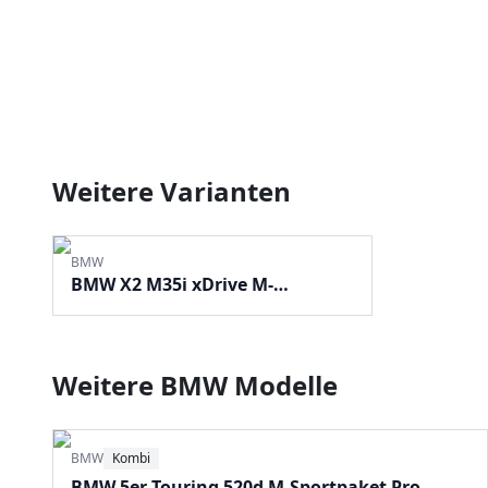
Weitere Varianten
BMW
BMW X2 M35i xDrive M-
Sportpaket Pro
Weitere
BMW
Modelle
BMW
Kombi
BMW 5er Touring 520d M-Sportpaket Pro