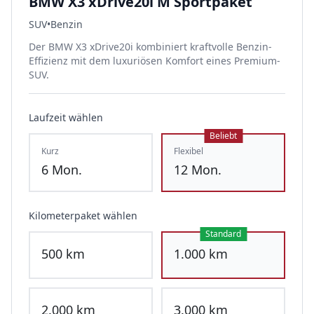
BMW X3 xDrive20i M Sportpaket
SUV
•
Benzin
Der BMW X3 xDrive20i kombiniert kraftvolle Benzin-
Effizienz mit dem luxuriösen Komfort eines Premium-
SUV.
Laufzeit wählen
Beliebt
Kurz
Flexibel
6
Mon.
12
Mon.
Kilometerpaket wählen
Standard
500
km
1.000
km
2.000
km
3.000
km