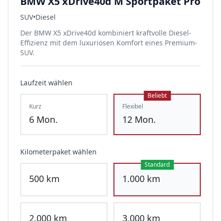
BMW X5 xDrive40d M Sportpaket Pro
SUV
•
Diesel
Der BMW X5 xDrive40d kombiniert kraftvolle Diesel-
Effizienz mit dem luxuriösen Komfort eines Premium-
SUV.
Laufzeit wählen
Beliebt
Kurz
Flexibel
6
Mon.
12
Mon.
Kilometerpaket wählen
Standard
500
km
1.000
km
2.000
km
3.000
km