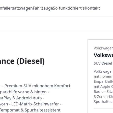
nfallersatzwagen
Fahrzeuge
So funktioniert's
Kontakt
Volkswage
Volkswa
nce (Diesel)
SUV
•
Diesel
Volkswagen
mit hohem K
Einparkhil
or – Premium-SUV mit hohem Komfort
mit Apple 
nparkhilfe vorne & hinten -
Radio - Sit
3-Zonen-Kl
rPlay & Android Auto -
Spurhaltea
vorn - LED-Matrix-Scheinwerfer -
 Tempomat & Spurhalteassistent