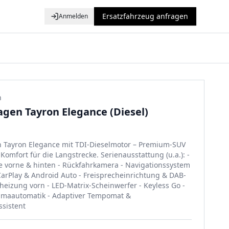
Ersatzfahrzeug anfragen
Anmelden
n
gen Tayron Elegance (Diesel)
 Tayron Elegance mit TDI-Dieselmotor – Premium-SUV
omfort für die Langstrecke. Serienausstattung (u.a.): -
fe vorne & hinten - Rückfahrkamera - Navigationssystem
CarPlay & Android Auto - Freisprecheinrichtung & DAB-
zheizung vorn - LED-Matrix-Scheinwerfer - Keyless Go -
imaautomatik - Adaptiver Tempomat &
ssistent