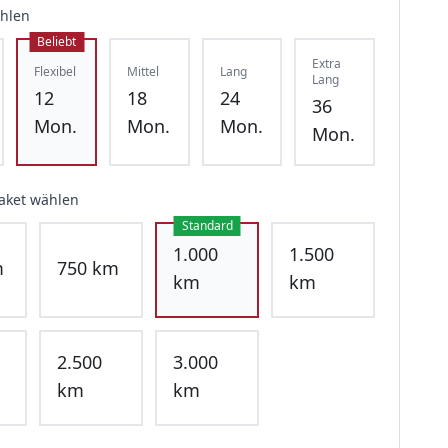
ählen
Beliebt
Extra
Flexibel
Mittel
Lang
Lang
12
18
24
36
Mon.
Mon.
Mon.
Mon.
aket wählen
Standard
1.000
1.500
m
750
km
km
km
2.500
3.000
km
km